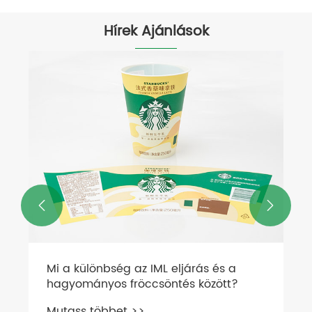
Hírek Ajánlások


A Zhejiang Zhongyu Tudomány és
Technológia (YZY) innovatív
technológiákat mutat be a sanghaji
Mutass többet >>