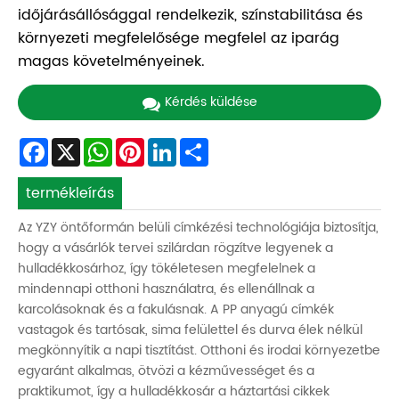
időjárásállósággal rendelkezik, színstabilitása és
környezeti megfelelősége megfelel az iparág
magas követelményeinek.
Kérdés küldése
Facebook
X
WhatsApp
Pinterest
LinkedIn
Share
termékleírás
Az YZY öntőformán belüli címkézési technológiája biztosítja,
hogy a vásárlók tervei szilárdan rögzítve legyenek a
hulladékkosárhoz, így tökéletesen megfelelnek a
mindennapi otthoni használatra, és ellenállnak a
karcolásoknak és a fakulásnak. A PP anyagú címkék
vastagok és tartósak, sima felülettel és durva élek nélkül
megkönnyítik a napi tisztítást. Otthoni és irodai környezetbe
egyaránt alkalmas, ötvözi a kézművességet és a
praktikumot, így a hulladékkosár a háztartási cikkek