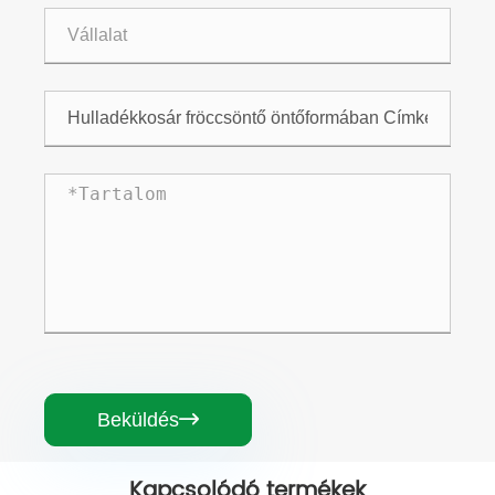
Beküldés

Kapcsolódó termékek