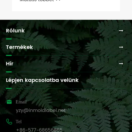
Chinaplas 2026 kiállításon
Rólunk
Termékek
Hír
Lépjen kapcsolatba velünk

Email
yzy@inmoldlabel.net

Tel
+86-577-68656865