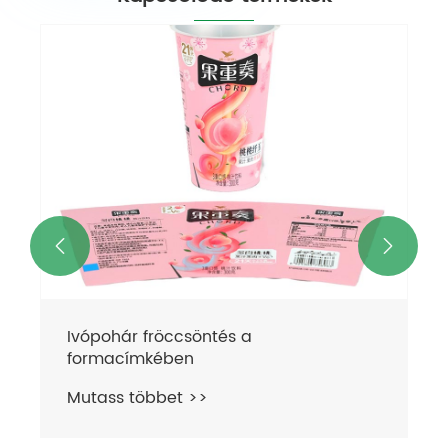


Műanyag csésze fröccsöntés 3D-s
formacímkében
Mutass többet >>