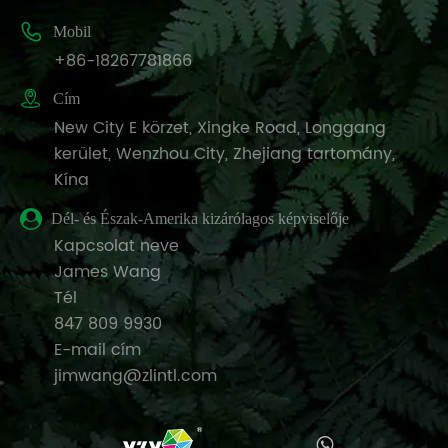

Mobil
+86-18267781866

Cím
New City E körzet, Xingke Road, Longgang
kerület, Wenzhou City, Zhejiang tartomány,
Kína
Dél- és Észak-Amerika kizárólagos képviselője
Kapcsolat neve
James Wang
Tél
847 809 9930
E-mail cím
jimwang@zlintl.com