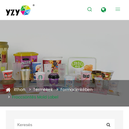


Termékek
itthon
Termékek
Formacímkében
Fröccsöntés Mold Label