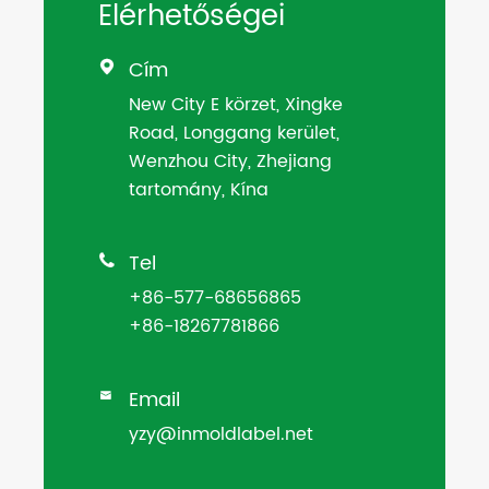
Elérhetőségei
Cím

New City E körzet, Xingke
Road, Longgang kerület,
Wenzhou City, Zhejiang
tartomány, Kína
Tel

+86-577-68656865
+86-18267781866
Email

yzy@inmoldlabel.net